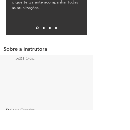
o que te garante acompanhar todas
as atualizações.
Sobre a instrutora
Daiane Ferreira
Engenheira Eletricista, graduada pela
Universidade Gama Filho, com